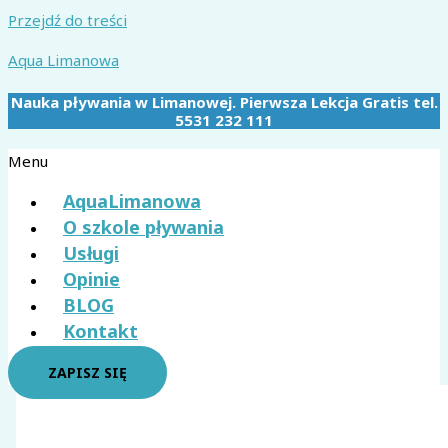
Przejdź do treści
Aqua Limanowa
Nauka pływania w Limanowej. Pierwsza Lekcja Gratis tel.
5531 232 111
Menu
AquaLimanowa
O szkole pływania
Usługi
Opinie
BLOG
Kontakt
ZAPISZ SIĘ