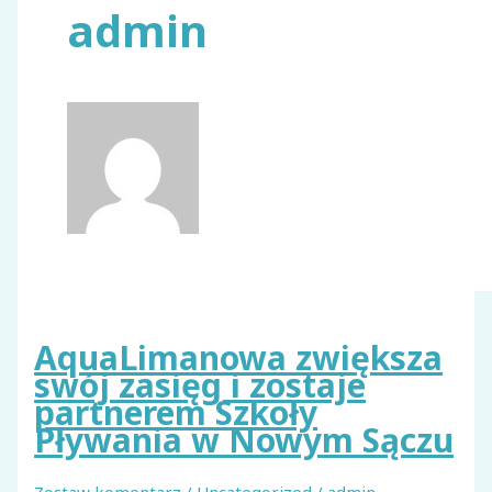
admin
AquaLimanowa zwiększa
swój zasięg i zostaje
partnerem Szkoły
Pływania w Nowym Sączu
Zostaw komentarz
/
Uncategorized
/
admin