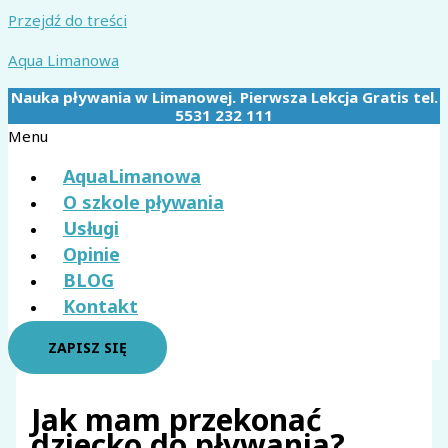
Przejdź do treści
Aqua Limanowa
Nauka pływania w Limanowej. Pierwsza Lekcja Gratis tel.
5531 232 111
Menu
AquaLimanowa
O szkole pływania
Usługi
Opinie
BLOG
Kontakt
ZAPISZ SIĘ
Jak mam przekonać
dziecko do pływania?